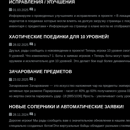
ИСПРАВЛЕНИЯ / УЛУЧШЕНИЯ
01.03.2025
0
Информируем о проведенных улучшениях и исправлениях в проекте: • В локаци
недочетов в поединках которые могли влиять на долгую загрузку страницы с по
инвентаря с предметами • Информация на странице о клане могла не отображать
ХАОТИЧЕСКИЕ ПОЕДИНКИ ДЛЯ 10 УРОВНЕЙ!
28.02.2025
0
Друзья, рады сообщить о нововведении в проекте! Теперь игроки 10 уровня смог
9 уровней. Что изменилось? 1. Боты в заявках игроков: • Теперь боты могут пр
оружием и исключительно для 10 уровней. Это делает бои ещё более динамичным
ЗАЧАРОВАНИЕ ПРЕДМЕТОВ
23.02.2025
0
Зачарование Зачарование — это искусство наложения чар на предметы экипир
активные при размене Парирование - гасит от 40% до 60% получаемого урона 01:0
но жертва смогла парировать удар -18 [885/1036] Ярость - увеличивает силу урон
НОВЫЕ СОПЕРНИКИ И АВТОМАТИЧЕСКИЕ ЗАЯВКИ!
28.11.2024
0
Дорогие игроки! Мы рады сообщить вам о значительном обновлении в нашем л
специально созданных ботов!Эти виртуальные бойцы обладают разными стилями