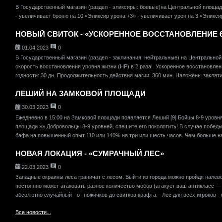
В Государственный магазин (раздел - эликсиры: боевые)на Центральной площад
- увеличивает броню на 10 «Эликсир урона +3» - увеличивает урон на 3 «Эликсир
НОВЫЙ СВИТОК - «УСКОРЕННОЕ ВОССТАНОВЛЕНИЕ 
01.04.2023
0
В Государственный магазин (раздел - заклинания: нейтральные) на Центрально
скорость восстановления уровня жизни (HP) в 2 раза! Ускоренное восстановлени
годности: 30 дн. Продолжительность действия магии: 360 мин. Наложены закляти
ЛЕШИЙ НА ЗАМКОВОЙ ПЛОЩАДИ
30.03.2023
0
Ежедневно в 15:00 на Замковой площади появляется Леший [9] Бойцы 8-9 уровня
площади »» Добровольцы 8-9 уровней, спешите его поколотить! В случае побед
бафа на повышенный опыт 110 или 140% на три или шесть часов. Чем больше на
НОВАЯ ЛОКАЦИЯ - «СУМРАЧНЫЙ ЛЕС»
22.03.2023
0
Западные окраины леса граничат с лесом. Выйти из города можно пройдя налев
постоянно может атаковать разное количество мобов (атакует ваш антикласс — н
абсолютно случайный - от ножичков до свитков крафта. Лес для всех игроков - об
Все новости...