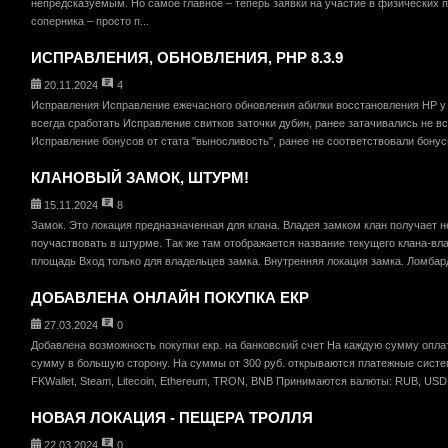
непредсказуемым. Но самое главное – теперь заявки на участие в физических 
соперника – просто п...
ИСПРАВЛЕНИЯ, ОБНОВЛЕНИЯ, PHP 8.3.9
20.11.2024
4
Исправления Исправление ежечасного обновления абилки восстановления HP у 
всегда сработать Исправление свитков заточки дубин, ранее затачивались не в
Исправление бонусов от стата "выносливость", ранее не соответствовали бону
КЛАНОВЫЙ ЗАМОК, ШТУРМ!
15.11.2024
8
Замок. Это локация предназначенная для клана. Владея замком клан получает 
поучаствовать в штурме. Так же там отображается название текущего клана-вл
площадь Вход только для владельцев замка. Внутренняя локация замка. Ломбард
ДОБАВЛЕНА ОНЛАЙН ПОКУПКА ЕКР
27.03.2024
0
Добавлена возможность покупки екр. на банковский счет На каждую сумму опла
сумму в большую сторону. На суммы от 300 руб. открываются платежные системы
FKWallet, Steam, Litecoin, Ethereum, TRON, BNB Принимаются валюты: RUB, US
НОВАЯ ЛОКАЦИЯ - ПЕЩЕРА ТРОЛЛЯ
22.03.2024
0