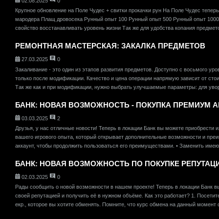
02.08.2025
0
Крупное обновление на Поле Чудес + свитки прокачки рун На Поле Чудес тепе
мародера Плащ дровосека Рунный опыт 100 Рунный опыт 500 Рунный опыт 1000
свойство восстанавливать уровень жизни Так же для удобства копания предметов
РЕМОНТНАЯ МАСТЕРСКАЯ: ЗАКАЛКА ПРЕДМЕТОВ
27.03.2025
0
Закаливание - это один из этапов развития предметов. Доступно с восьмого у
только после модификации. Качество и цена операции напрямую зависит от сто
Так же как и при модификации, нужно выбрать улучшаемые параметры: для уворо
БАНК: НОВАЯ ВОЗМОЖНОСТЬ - ПОКУПКА ПРЕМИУМ А
03.03.2025
2
Друзья, у нас отличные новости! Теперь в локации Банк вы можете приобрести ил
вашего игрового опыта, который открывает дополнительные возможности и преи
аккаунт, чтобы продолжить пользоваться его преимуществами. • Заменить имеющи
БАНК: НОВАЯ ВОЗМОЖНОСТЬ ПО ПОКУПКЕ РЕПУТАЦИ
02.03.2025
0
Рады сообщить о новой возможности в нашем проекте! Теперь в локации Банк в
своей репутацией и получить её в нужном объёме. Как это работает? 1. Посетит
екр., которое вы хотите обменять. Помните, что курс обмена на данный момент 