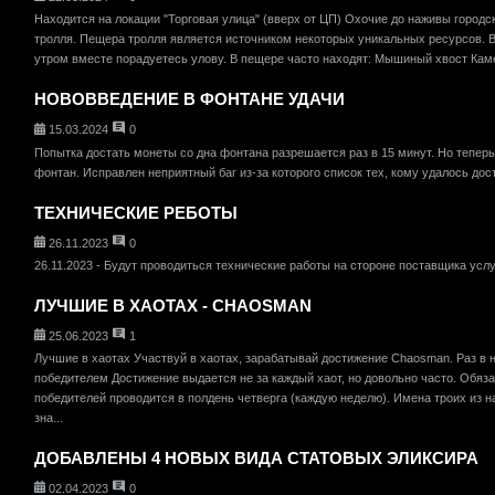
Находится на локации "Торговая улица" (вверх от ЦП) Охочие до наживы город
тролля. Пещера тролля является источником некоторых уникальных ресурсов. Вс
утром вместе порадуетесь улову. В пещере часто находят: Мышиный хвост Кам
НОВОВВЕДЕНИЕ В ФОНТАНЕ УДАЧИ
15.03.2024
0
Попытка достать монеты со дна фонтана разрешается раз в 15 минут. Но тепер
фонтан. Исправлен неприятный баг из-за которого список тех, кому удалось дост
ТЕХНИЧЕСКИЕ РЕБОТЫ
26.11.2023
0
26.11.2023 - Будут проводиться технические работы на стороне поставщика услуг
ЛУЧШИЕ В ХАОТАХ - CHAOSMAN
25.06.2023
1
Лучшие в хаотах Участвуй в хаотах, зарабатывай достижение Chaosman. Раз в н
победителем Достижение выдается не за каждый хаот, но довольно часто. Обяз
победителей проводится в полдень четверга (каждую неделю). Имена троих из н
зна...
ДОБАВЛЕНЫ 4 НОВЫХ ВИДА СТАТОВЫХ ЭЛИКСИРА
02.04.2023
0