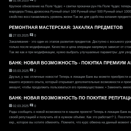
02.08.2025
0
Крупное обновление на Поле Чудес + свитки прокачки рун На Поле Чудес тепе
мародера Плащ дровосека Рунный опыт 100 Рунный опыт 500 Рунный опыт 1000
свойство восстанавливать уровень жизни Так же для удобства копания предметов
РЕМОНТНАЯ МАСТЕРСКАЯ: ЗАКАЛКА ПРЕДМЕТОВ
27.03.2025
0
Закаливание - это один из этапов развития предметов. Доступно с восьмого у
только после модификации. Качество и цена операции напрямую зависит от сто
Так же как и при модификации, нужно выбрать улучшаемые параметры: для уворо
БАНК: НОВАЯ ВОЗМОЖНОСТЬ - ПОКУПКА ПРЕМИУМ А
03.03.2025
2
Друзья, у нас отличные новости! Теперь в локации Банк вы можете приобрести ил
вашего игрового опыта, который открывает дополнительные возможности и преи
аккаунт, чтобы продолжить пользоваться его преимуществами. • Заменить имеющи
БАНК: НОВАЯ ВОЗМОЖНОСТЬ ПО ПОКУПКЕ РЕПУТАЦИ
02.03.2025
0
Рады сообщить о новой возможности в нашем проекте! Теперь в локации Банк в
своей репутацией и получить её в нужном объёме. Как это работает? 1. Посетит
екр., которое вы хотите обменять. Помните, что курс обмена на данный момент 