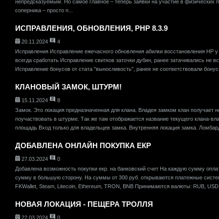
непредсказуемым. Но самое главное – теперь заявки на участие в физических 
соперника – просто п...
ИСПРАВЛЕНИЯ, ОБНОВЛЕНИЯ, PHP 8.3.9
20.11.2024
4
Исправления Исправление ежечасного обновления абилки восстановления HP у 
всегда сработать Исправление свитков заточки дубин, ранее затачивались не в
Исправление бонусов от стата "выносливость", ранее не соответствовали бону
КЛАНОВЫЙ ЗАМОК, ШТУРМ!
15.11.2024
8
Замок. Это локация предназначенная для клана. Владея замком клан получает 
поучаствовать в штурме. Так же там отображается название текущего клана-вл
площадь Вход только для владельцев замка. Внутренняя локация замка. Ломбард
ДОБАВЛЕНА ОНЛАЙН ПОКУПКА ЕКР
27.03.2024
0
Добавлена возможность покупки екр. на банковский счет На каждую сумму опла
сумму в большую сторону. На суммы от 300 руб. открываются платежные системы
FKWallet, Steam, Litecoin, Ethereum, TRON, BNB Принимаются валюты: RUB, US
НОВАЯ ЛОКАЦИЯ - ПЕЩЕРА ТРОЛЛЯ
22.03.2024
0