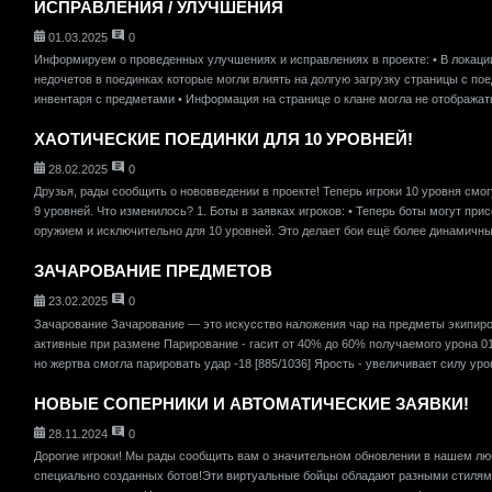
ИСПРАВЛЕНИЯ / УЛУЧШЕНИЯ
01.03.2025
0
Информируем о проведенных улучшениях и исправлениях в проекте: • В локаци
недочетов в поединках которые могли влиять на долгую загрузку страницы с по
инвентаря с предметами • Информация на странице о клане могла не отображать
ХАОТИЧЕСКИЕ ПОЕДИНКИ ДЛЯ 10 УРОВНЕЙ!
28.02.2025
0
Друзья, рады сообщить о нововведении в проекте! Теперь игроки 10 уровня смог
9 уровней. Что изменилось? 1. Боты в заявках игроков: • Теперь боты могут пр
оружием и исключительно для 10 уровней. Это делает бои ещё более динамичным
ЗАЧАРОВАНИЕ ПРЕДМЕТОВ
23.02.2025
0
Зачарование Зачарование — это искусство наложения чар на предметы экипир
активные при размене Парирование - гасит от 40% до 60% получаемого урона 01:0
но жертва смогла парировать удар -18 [885/1036] Ярость - увеличивает силу урон
НОВЫЕ СОПЕРНИКИ И АВТОМАТИЧЕСКИЕ ЗАЯВКИ!
28.11.2024
0
Дорогие игроки! Мы рады сообщить вам о значительном обновлении в нашем л
специально созданных ботов!Эти виртуальные бойцы обладают разными стилями