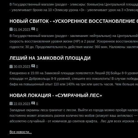
В Государственный магазин (раздел - эликсиры: боевые)на Центральной площад
- увеличивает броню на 10 «Эликсир урона +3» - увеличивает урон на 3 «Эликсир
НОВЫЙ СВИТОК - «УСКОРЕННОЕ ВОССТАНОВЛЕНИЕ 
01.04.2023
0
В Государственный магазин (раздел - заклинания: нейтральные) на Центрально
скорость восстановления уровня жизни (HP) в 2 раза! Ускоренное восстановлени
годности: 30 дн. Продолжительность действия магии: 360 мин. Наложены закляти
ЛЕШИЙ НА ЗАМКОВОЙ ПЛОЩАДИ
30.03.2023
0
Ежедневно в 15:00 на Замковой площади появляется Леший [9] Бойцы 8-9 уровня
площади »» Добровольцы 8-9 уровней, спешите его поколотить! В случае побед
бафа на повышенный опыт 110 или 140% на три или шесть часов. Чем больше на
НОВАЯ ЛОКАЦИЯ - «СУМРАЧНЫЙ ЛЕС»
22.03.2023
0
Западные окраины леса граничат с лесом. Выйти из города можно пройдя налев
постоянно может атаковать разное количество мобов (атакует ваш антикласс — н
абсолютно случайный - от ножичков до свитков крафта. Лес для всех игроков - об
Все новости...