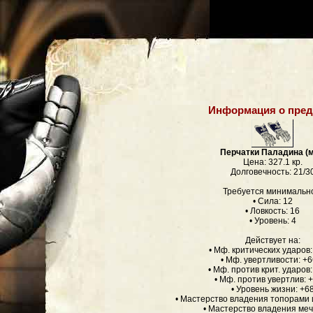
Информация о пред
Перчатки Паладина (
Цена: 327.1 кр.
Долговечность: 21/3
Требуется минимальн
• Сила: 12
• Ловкость: 16
• Уровень: 4
Действует на:
• Мф. критических ударов
• Мф. увертливости: +
• Мф. против крит. ударов
• Мф. против увертлив:
• Уровень жизни: +6
• Мастерство владения топорами 
• Мастерство владения меч