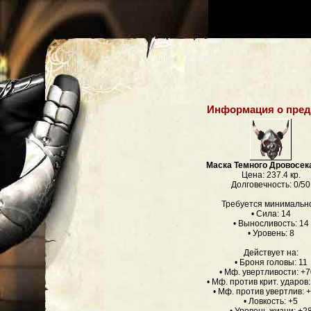
Информация о пред
Маска Темного Дровосек
Цена: 237.4 кр.
Долговечность: 0/50
Требуется минимальн
• Сила: 14
• Выносливость: 14
• Уровень: 8
Действует на:
• Броня головы: 11
• Мф. увертливости: +
• Мф. против крит. ударов
• Мф. против увертлив:
• Ловкость: +5