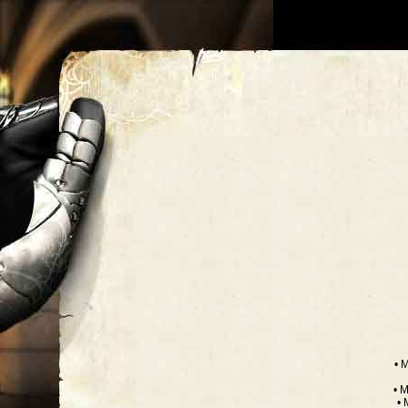
• 
• 
•