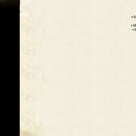
• 
• 
•