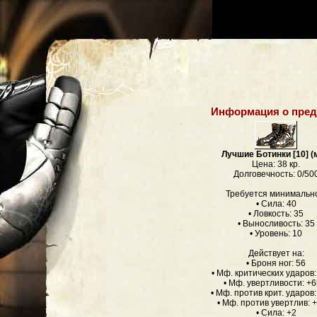
Информация о пред
Лучшие Ботинки [10] (
Цена: 38 кр.
Долговечность: 0/50
Требуется минимальн
• Сила: 40
• Ловкость: 35
• Выносливость: 35
• Уровень: 10
Действует на:
• Броня ног: 56
• Мф. критических ударов
• Мф. увертливости: +
• Мф. против крит. ударов
• Мф. против увертлив:
• Сила: +2