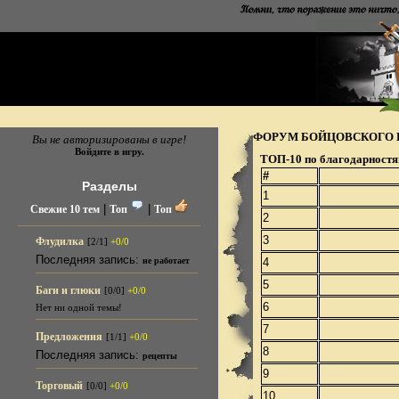
ФОРУМ БОЙЦОВСКОГО 
Вы не авторизированы в игре!
Войдите в игру.
ТОП-10 по благодарностя
#
Разделы
1
|
|
Свежие 10 тем
Топ
Топ
2
3
Флудилка
[2/1]
+0/0
Последняя запись:
4
не работает
5
Баги и глюки
[0/0]
+0/0
6
Нет ни одной темы!
7
Предложения
[1/1]
+0/0
8
Последняя запись:
рецепты
9
Торговый
[0/0]
+0/0
10