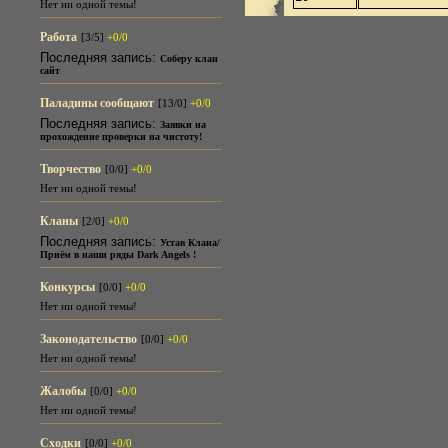
Нет ни одной темы!
Работа
[3/5]
+0/0
Последняя запись:
Соберу клан
сайт
Паладины сообщают
[13/0]
+0/0
Последняя запись:
Заявки на
прохождение проверки на чистоту!
Творчество
[0/0]
+0/0
Нет ни одной темы!
Кланы
[2/0]
+0/0
Последняя запись:
Устав Клана/
Приём в наши ряды Dark Angels !
Конкурсы
[0/0]
+0/0
Нет ни одной темы!
Законодательство
[0/0]
+0/0
Нет ни одной темы!
Жалобы
[0/0]
+0/0
Нет ни одной темы!
Сходки
[0/0]
+0/0