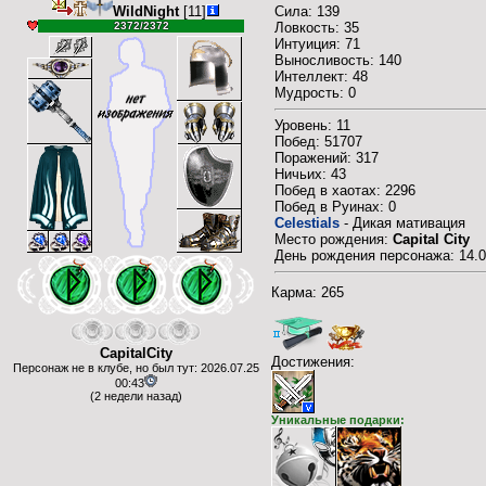
WildNight
[11]
Сила: 139
2372/2372
Ловкость: 35
Интуиция: 71
Выносливость: 140
Интеллект: 48
Мудрость: 0
Уровень: 11
Побед: 51707
Поражений: 317
Ничьих: 43
Побед в хаотах: 2296
Побед в Руинах: 0
Celestials
- Дикая мативация
Место рождения:
Capital City
День рождения персонажа: 14.05
Карма: 265
CapitalCity
Достижения:
Персонаж не в клубе, но был тут: 2026.07.25
00:43
(2 недели назад)
Уникальные подарки: